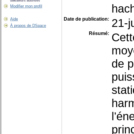
utilisateurs autorisés
hach
Modifier mon profil
Date de publication:
21-j
Aide
À propos de DSpace
Résumé:
Cett
moye
de p
puis
stat
harm
l’én
prin