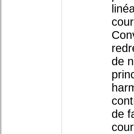
liné
cour
Conv
redr
de n
prin
harm
cont
de f
cour