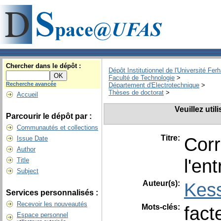
Chercher dans le dépôt :
Dépôt Institutionnel de l'Université Fer
Faculté de Technologie
>
Recherche avancée
Département d'Electrotechnique
>
Thèses de doctorat
>
Accueil
Veuillez uti
Parcourir le dépôt par :
Communautés et collections
Titre:
Corr
Issue Date
Author
l'en
Title
Subject
Auteur(s):
Kess
Services personnalisés :
Recevoir les nouveautés
Mots-clés:
fact
Espace personnel