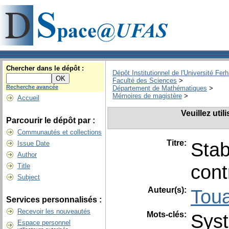
Chercher dans le dépôt :
Dépôt Institutionnel de l'Université Fer
Faculté des Sciences
>
Recherche avancée
Département de Mathématiques
>
Mémoires de magistère
>
Accueil
Veuillez uti
Parcourir le dépôt par :
Communautés et collections
Titre:
Stab
Issue Date
Author
cont
Title
Subject
Auteur(s):
Tou
Services personnalisés :
Recevoir les nouveautés
Mots-clés:
Syst
Espace personnel