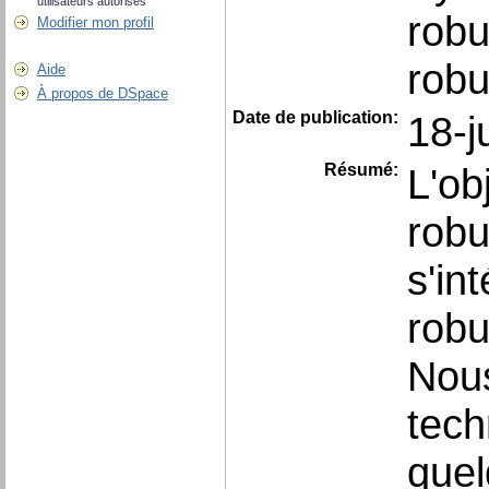
utilisateurs autorisés
robu
Modifier mon profil
robu
Aide
À propos de DSpace
Date de publication:
18-j
Résumé:
L'ob
robu
s'in
robu
Nous
tech
quel