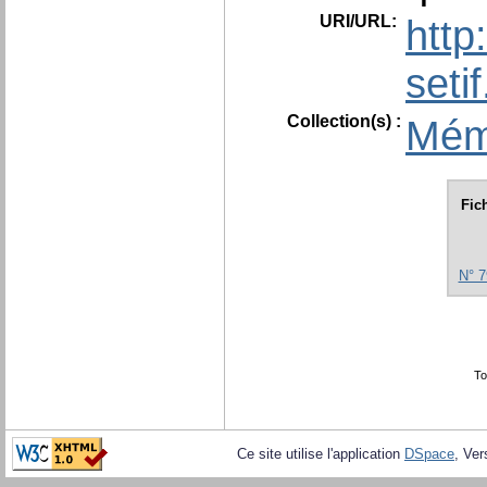
URI/URL:
http
seti
Collection(s) :
Mém
Fic
N° 7
To
Ce site utilise l'application
DSpace
, Ver