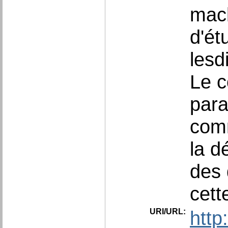
mach
d'ét
lesd
Le c
para
com
la d
des 
cett
URI/URL:
http