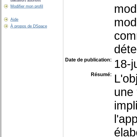
utilisateurs autorisés
modé
Modifier mon profil
modé
Aide
À propos de DSpace
com
déte
Date de publication:
18-j
Résumé:
L'ob
une
impl
l'ap
élab