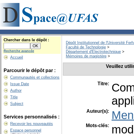
Chercher dans le dépôt :
Dépôt Institutionnel de l'Université Fer
Faculté de Technologie
>
Recherche avancée
Département d'Electrotechnique
>
Mémoires de magistère
>
Accueil
Veuillez uti
Parcourir le dépôt par :
Communautés et collections
Titre:
Comm
Issue Date
Author
appl
Title
Subject
Auteur(s):
Men
Services personnalisés :
Recevoir les nouveautés
Mots-clés:
modé
Espace personnel