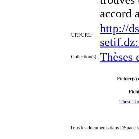
accord a
http://d
URI/URL:
setif.d
Thèses 
Collection(s) :
Fichier(s)
Fich
These To
Tous les documents dans DSpace son