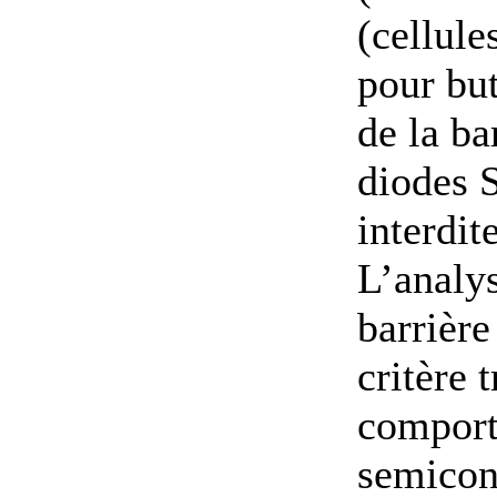
(cellule
pour but
de la ba
diodes S
interdit
L’analy
barrière
critère 
comport
semicon