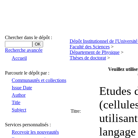
Chercher dans le dépôt :
Dépôt Institutionnel de l'Universi
Faculté des Sciences
>
Recherche avancée
Département de Physique
>
Thèses de doctorat
>
Accueil
Veuillez utili
Parcourir le dépôt par :
Communautés et collections
Etudes 
Issue Date
Author
(cellule
Title
Subject
Titre:
utilisan
Services personnalisés :
langag
Recevoir les nouveautés