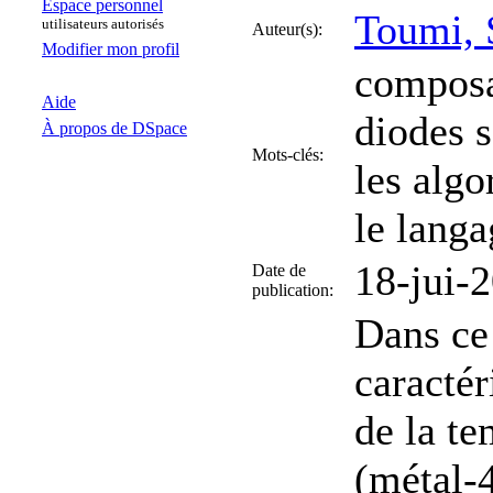
Espace personnel
Toumi,
utilisateurs autorisés
Auteur(s):
Modifier mon profil
composa
Aide
diodes 
À propos de DSpace
Mots-clés:
les algo
le lan
18-jui-
Date de
publication:
Dans ce 
caractér
de la te
(métal-4