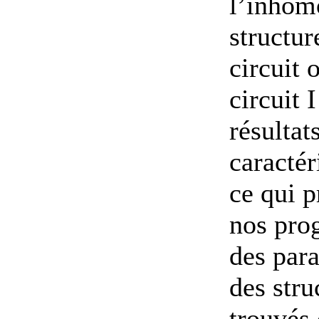
l’inhom
structur
circuit 
circuit 
résultat
caractér
ce qui p
nos pro
des para
des stru
trouvés 