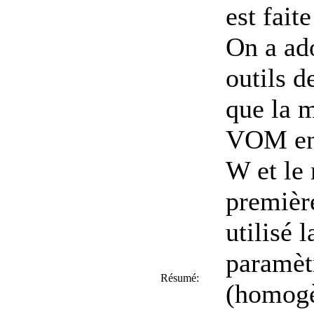
est fait
On a ad
outils d
que la m
VOM en 
W et le
première
utilisé 
paramèt
Résumé:
(homogè