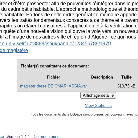
airer et d’être prospecter afin de pouvoir les réintégrer dans le 
 du cadre bâtis habitable. L’approche méthodologique et théori
e habitable. Partons de cette ordre général ce mémoire apporte u
ravers les traités fondamentaux consacrés a ce thème et à trave
hapitres on étaient consacrés à l’application et à la vérificati
en quête d’une nouvelle vision qui ouvre la voie vers un nouvea
tif à l’image de nos autres ville et région d’Algérie , ce qui nous
ace.univ-setif.dz:8888/jspui/handle/123456789/1979
de magistère
Fichier(s) constituant ce document :
Fichier
Description
Taille
magister these DE OMARI ASSIA.rar
510,73 kB
View Statistics
Tous les documents dans DSpace sont protégés par copyright, avec tou
ce
, Version 1.4.1 -
Commentaires