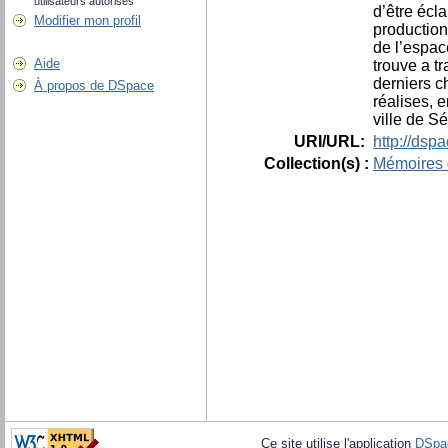
utilisateurs autorisés
d’être écl
Modifier mon profil
production
de l’espac
Aide
trouve a t
derniers c
À propos de DSpace
réalises, 
ville de Sé
URI/URL:
http://dsp
Collection(s) :
Mémoires 
Ce site utilise l'application
DSpa