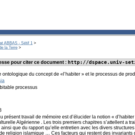
hat ABBAS - Sétif 1
>
de la Terre
>
http://dspace.univ-set
dresse pour citer ce document :
 ontologique du concept de «l’habiter » et le processus de prod
ia
bitable processus
8
 du présent travail de mémoire est d’élucider la notion « d’habi
ulturelle Algérienne . Les trois premiers chapitres s’attellent a t
ainsi que du rapport qu’elle entretien avec les divers structures
 de religion islamique … Ces facteurs qui restent des invariants