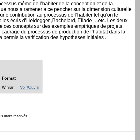
processus même de l’habiter de la conception et de la
que nous a ramener a ce pencher sur la dimension culturelle
ne contribution au processus de l’habiter tel qu’on le
rs les écris d’Heidegger ,Bachelard, Eliade …etc. Les deux
on de ces concepts sur des exemples empiriques de projets
u cadrage du processus de production de l’habitat dans la
 a permis la vérification des hypothèses initiales .
Format
Winrar
Voir/Ouvrir
s droits réservés.