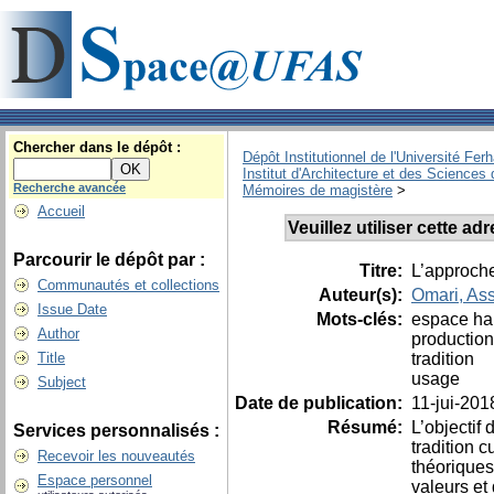
Chercher dans le dépôt :
Dépôt Institutionnel de l'Université Fer
Institut d'Architecture et des Sciences 
Recherche avancée
Mémoires de magistère
>
Accueil
Veuillez utiliser cette a
Parcourir le dépôt par :
Titre:
L’approche
Communautés et collections
Auteur(s):
Omari, Ass
Issue Date
Mots-clés:
espace ha
Author
production
tradition
Title
usage
Subject
Date de publication:
11-jui-201
Résumé:
L’objectif
Services personnalisés :
tradition c
Recevoir les nouveautés
théoriques 
Espace personnel
valeurs et