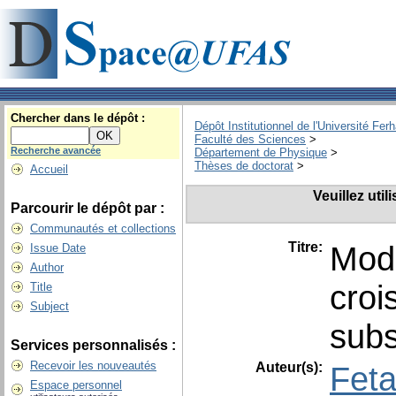
Chercher dans le dépôt :
Dépôt Institutionnel de l'Université Fer
Faculté des Sciences
>
Recherche avancée
Département de Physique
>
Thèses de doctorat
>
Accueil
Veuillez uti
Parcourir le dépôt par :
Communautés et collections
Titre:
Modé
Issue Date
Author
croi
Title
Subject
subs
Services personnalisés :
Recevoir les nouveautés
Auteur(s):
Fet
Espace personnel