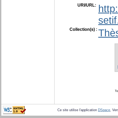
URI/URL:
http
seti
Collection(s) :
Thès
To
Ce site utilise l'application
DSpace
, Ver