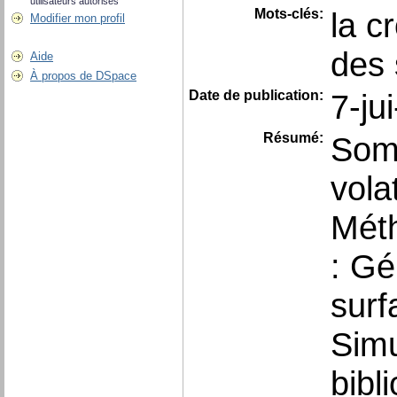
utilisateurs autorisés
Mots-clés:
la c
Modifier mon profil
des 
Aide
À propos de DSpace
Date de publication:
7-ju
Résumé:
Somm
vola
Méth
: Gé
surf
Simu
bibl