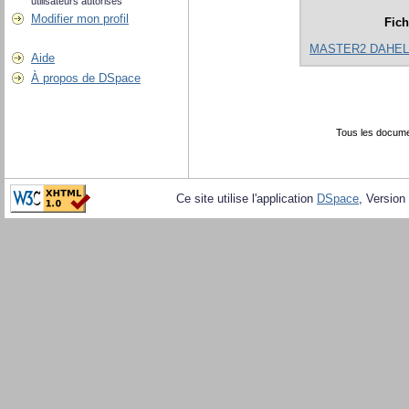
utilisateurs autorisés
Modifier mon profil
Fich
MASTER2 DAHEL 
Aide
À propos de DSpace
Tous les docume
Ce site utilise l'application
DSpace
, Version