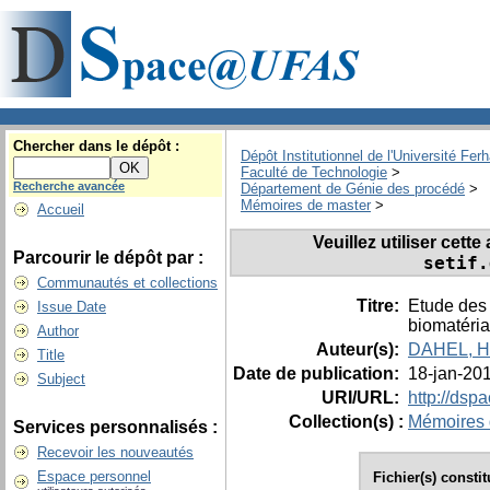
Chercher dans le dépôt :
Dépôt Institutionnel de l'Université Fer
Faculté de Technologie
>
Recherche avancée
Département de Génie des procédé
>
Mémoires de master
>
Accueil
Veuillez utiliser cett
Parcourir le dépôt par :
setif.
Communautés et collections
Titre:
Etude des 
Issue Date
biomatéria
Author
Auteur(s):
DAHEL, H
Title
Date de publication:
18-jan-20
Subject
URI/URL:
http://dsp
Collection(s) :
Mémoires 
Services personnalisés :
Recevoir les nouveautés
Espace personnel
Fichier(s) consti