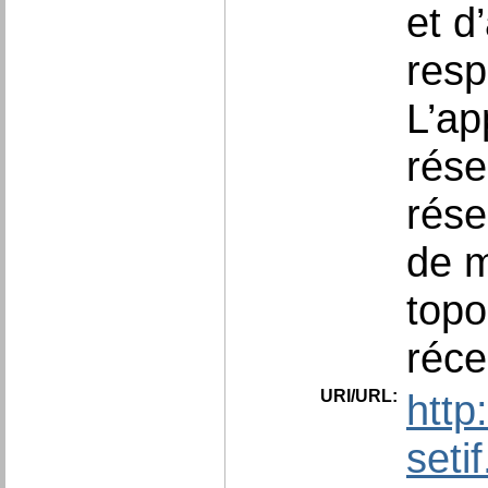
et d
resp
L’ap
rése
rése
de m
topo
réce
URI/URL:
http
seti