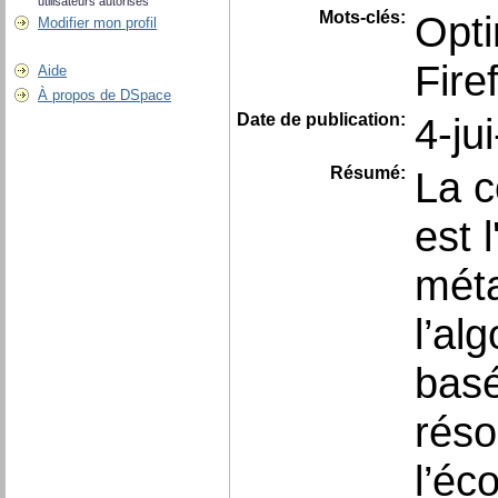
utilisateurs autorisés
Mots-clés:
Opti
Modifier mon profil
Fire
Aide
À propos de DSpace
Date de publication:
4-ju
Résumé:
La c
est 
méta
l’al
basé
réso
l’éc