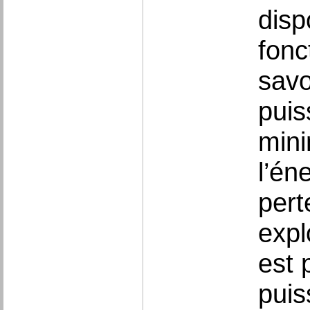
disp
fonc
savo
puis
mini
l’én
pert
expl
est 
puis