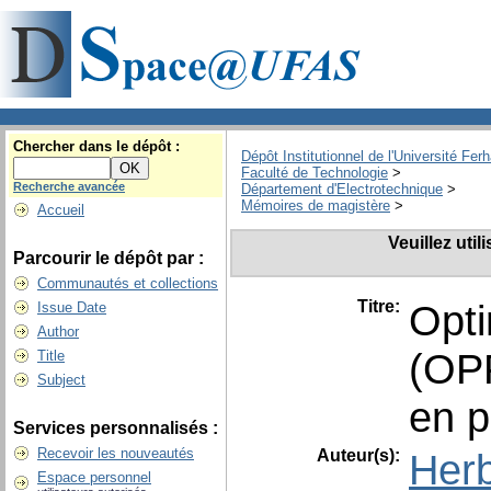
Chercher dans le dépôt :
Dépôt Institutionnel de l'Université Fer
Faculté de Technologie
>
Recherche avancée
Département d'Electrotechnique
>
Mémoires de magistère
>
Accueil
Veuillez uti
Parcourir le dépôt par :
Communautés et collections
Titre:
Opti
Issue Date
Author
(OPF
Title
Subject
en p
Services personnalisés :
Recevoir les nouveautés
Auteur(s):
Herb
Espace personnel