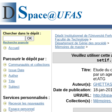
Chercher dans le dépôt :
Dépôt Institutionnel de l'Université Fer
Faculté de Technologie
>
Recherche avancée
Département de Génie des procédé
>
Mémoires de master
>
Accueil
Veuillez utiliser cett
Parcourir le dépôt par :
setif.
Communautés et collections
Titre:
Etude du c
Issue Date
par un age
Author
et ATG
Title
Auteur(s):
GHETTAS,
Subject
Date de publication:
18-jan-20
URI/URL:
http://dsp
Services personnalisés :
Collection(s) :
Mémoires 
Recevoir les nouveautés
Espace personnel