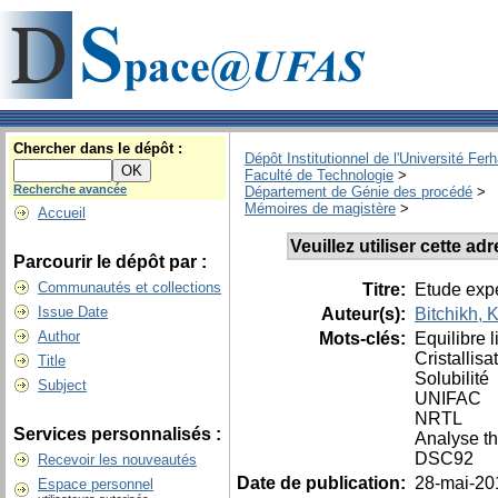
Chercher dans le dépôt :
Dépôt Institutionnel de l'Université Fer
Faculté de Technologie
>
Recherche avancée
Département de Génie des procédé
>
Mémoires de magistère
>
Accueil
Veuillez utiliser cette a
Parcourir le dépôt par :
Communautés et collections
Titre:
Etude expé
Issue Date
Auteur(s):
Bitchikh, 
Author
Mots-clés:
Equilibre l
Cristallisa
Title
Solubilité
Subject
UNIFAC
NRTL
Services personnalisés :
Analyse t
DSC92
Recevoir les nouveautés
Date de publication:
28-mai-20
Espace personnel