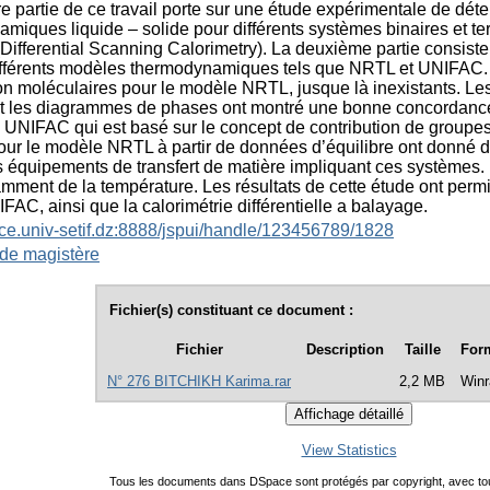
e partie de ce travail porte sur une étude expérimentale de dé
iques liquide – solide pour différents systèmes binaires et terna
Differential Scanning Calorimetry). La deuxième partie consiste
ifférents modèles thermodynamiques tels que NRTL et UNIFAC. L
ion moléculaires pour le modèle NRTL, jusque là inexistants. Le
t les diagrammes de phases ont montré une bonne concordance
UNIFAC qui est basé sur le concept de contribution de groupes 
our le modèle NRTL à partir de données d’équilibre ont donné d’
 équipements de transfert de matière impliquant ces systèmes. Le
ment de la température. Les résultats de cette étude ont permi
AC, ainsi que la calorimétrie différentielle a balayage.
ace.univ-setif.dz:8888/jspui/handle/123456789/1828
de magistère
Fichier(s) constituant ce document :
Fichier
Description
Taille
For
N° 276 BITCHIKH Karima.rar
2,2 MB
Winr
View Statistics
Tous les documents dans DSpace sont protégés par copyright, avec tou