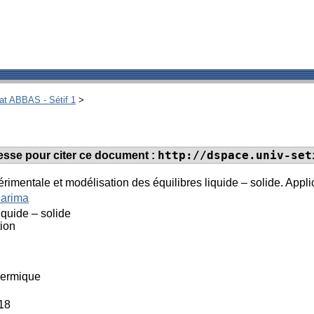
hat ABBAS - Sétif 1
>
http://dspace.univ-set
dresse pour citer ce document :
rimentale et modélisation des équilibres liquide – solide. Appli
Karima
iquide – solide
tion
hermique
18