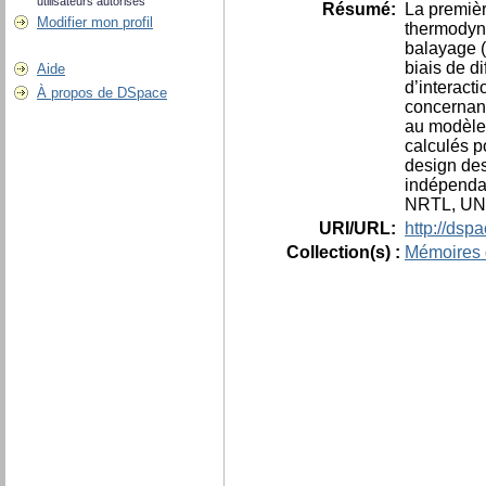
utilisateurs autorisés
Résumé:
La premièr
Modifier mon profil
thermodynam
balayage (
biais de d
Aide
d’interact
À propos de DSpace
concernan
au modèle 
calculés p
design des
indépendam
NRTL, UNIF
URI/URL:
http://dsp
Collection(s) :
Mémoires 