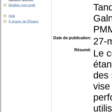
utilisateurs autorisés
Tan
Modifier mon profil
Gal
Aide
À propos de DSpace
PM
Date de publication:
27-
Résumé:
Le c
étan
des 
vise
perf
util