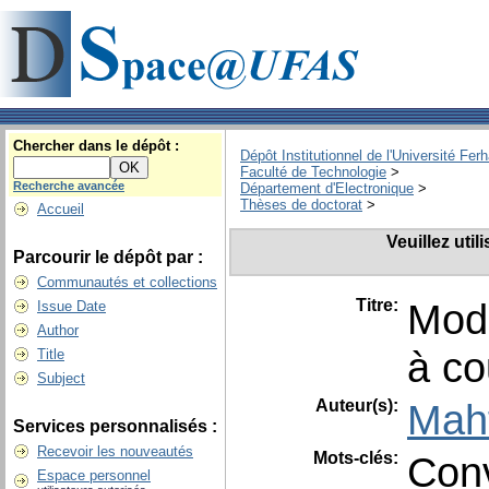
Chercher dans le dépôt :
Dépôt Institutionnel de l'Université Fer
Faculté de Technologie
>
Recherche avancée
Département d'Electronique
>
Thèses de doctorat
>
Accueil
Veuillez uti
Parcourir le dépôt par :
Communautés et collections
Titre:
Modé
Issue Date
Author
à co
Title
Subject
Auteur(s):
Mah
Services personnalisés :
Recevoir les nouveautés
Mots-clés:
Conv
Espace personnel