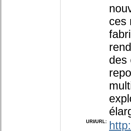
nouv
ces 
fabr
rend
des 
repo
mult
expl
élar
URI/URL:
http