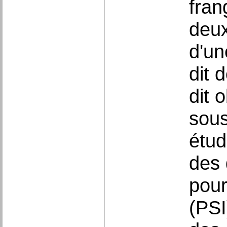
fran
deux
d'un
dit 
dit 
sous
étud
des 
pour
(PSI