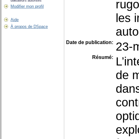
rugo
utilisateurs autorisés
Modifier mon profil
les 
Aide
À propos de DSpace
auto
Date de publication:
23-
Résumé:
L’in
de m
dans
cont
opti
expl