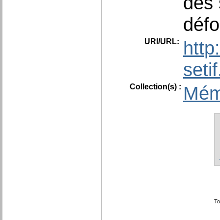
des 
défo
URI/URL:
http
seti
Collection(s) :
Mém
To