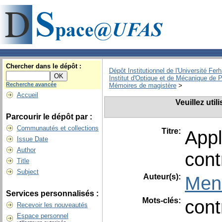
Chercher dans le dépôt :
Dépôt Institutionnel de l'Université Fer
Institut d'Optique et de Mécanique de P
Recherche avancée
Mémoires de magistère
>
Accueil
Veuillez uti
Parcourir le dépôt par :
Communautés et collections
Titre:
Appl
Issue Date
Author
cont
Title
Subject
Auteur(s):
Men
Services personnalisés :
Mots-clés:
cont
Recevoir les nouveautés
Espace personnel