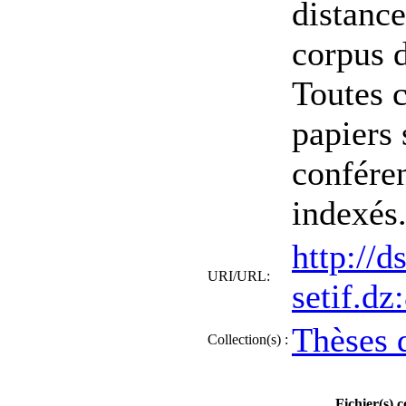
distance
corpus d
Toutes c
papiers 
conféren
indexés
http://d
URI/URL:
setif.d
Thèses 
Collection(s) :
Fichier(s) 