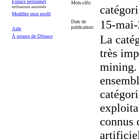
Espace personnel
Mots-clés:
catégori
utilisateurs autorisés
Modifier mon profil
15-mai-
Date de
publication:
Aide
La catég
À propos de DSpace
très imp
mining. 
ensembl
catégori
exploita
connus 
artifici