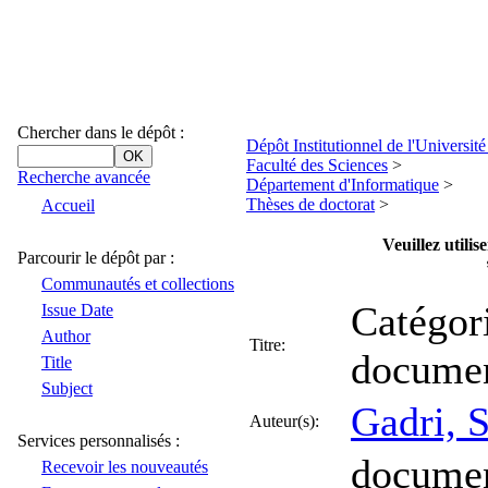
Chercher dans le dépôt :
Dépôt Institutionnel de l'Universi
Faculté des Sciences
>
Recherche avancée
Département d'Informatique
>
Thèses de doctorat
>
Accueil
Veuillez utili
Parcourir le dépôt par :
Communautés et collections
Catégor
Issue Date
Author
Titre:
documen
Title
Subject
Gadri, 
Auteur(s):
Services personnalisés :
documen
Recevoir les nouveautés