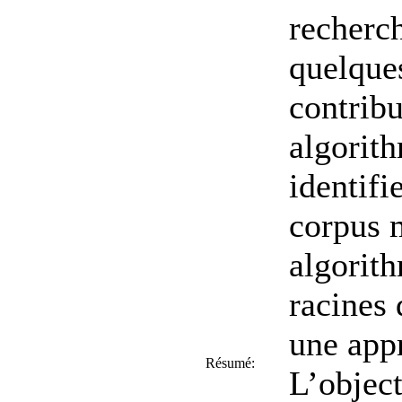
recherc
quelques
contrib
algorith
identifi
corpus 
algorit
racines 
une app
Résumé:
L’object