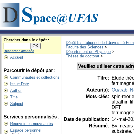
Chercher dans le dépôt :
Dépôt Institutionnel de l'Université Fer
Faculté des Sciences
>
Recherche avancée
Département de Physique
>
Thèses de doctorat
>
Accueil
Veuillez utiliser cette a
Parcourir le dépôt par :
Communautés et collections
Titre:
Etude théo
ferrimagné
Issue Date
Auteur(s):
Ouarab, N
Author
Mots-clés:
spin-reorie
Title
ultrathin f
Subject
DFT
ferrimagne
Services personnalisés :
Date de publication:
14-mai-20
Recevoir les nouveautés
Résumé:
By means o
Espace personnel
substrate. 