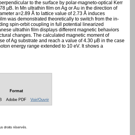
erpendicular to the surface by polar-magneto-optical Kerr
8 µB. In Mn ultrathin film on Ag or Au in the direction of
arameter a=2.89 Å to lattice value of 2.73 Å induces
lm was demonstrated theoretically to switch from the in-
ing spin-orbit coupling in full potential linearized
ese ultrathin film displays different magnetic behaviors
tructural changes. The calculated magnetic moment of
 of Ag substrate and reach a value of 4.30 μB in the case
 photon energy range extended to 10 eV. It shows a
Format
B
Adobe PDF
Voir/Ouvrir
s droits réservés.