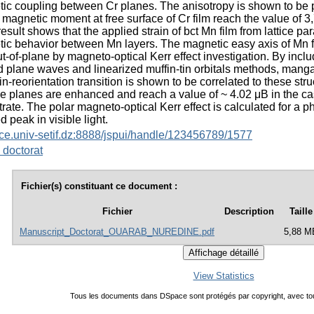
tic coupling between Cr planes. The anisotropy is shown to be p
 magnetic moment at free surface of Cr film reach the value of 3,7
result shows that the applied strain of bct Mn film from lattice p
tic behavior between Mn layers. The magnetic easy axis of Mn fi
t-of-plane by magneto-optical Kerr effect investigation. By includ
plane waves and linearized muffin-tin orbitals methods, mangan
in-reorientation transition is shown to be correlated to these s
planes are enhanced and reach a value of ~ 4.02 μB in the case
trate. The polar magneto-optical Kerr effect is calculated for a
 peak in visible light.
ace.univ-setif.dz:8888/jspui/handle/123456789/1577
 doctorat
Fichier(s) constituant ce document :
Fichier
Description
Taille
Manuscript_Doctorat_OUARAB_NUREDINE.pdf
5,88 M
View Statistics
Tous les documents dans DSpace sont protégés par copyright, avec tou