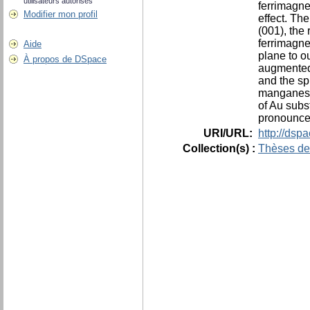
utilisateurs autorisés
ferrimagne
Modifier mon profil
effect. The
(001), the 
ferrimagne
Aide
plane to ou
À propos de DSpace
augmented 
and the sp
manganese 
of Au subs
pronounced
URI/URL:
http://dsp
Collection(s) :
Thèses de