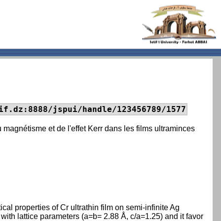
if.dz:8888/jspui/handle/123456789/1577
u magnétisme et de l'effet Kerr dans les films ultraminces
l properties of Cr ultrathin film on semi-infinite Ag
e with lattice parameters (a=b= 2.88 Å, c/a=1.25) and it favor