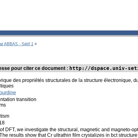
hat ABBAS - Sétif 1
>
http://dspace.univ-set
dresse pour citer ce document :
rique des propriétés structurales de la structure électronique, d
tiques
ourdine
ntation transition
ilms
tism
18
f DFT, we investigate the structural, magnetic and magneto-optica
The results show that Cr ultrathin film crystalizes in bct structur