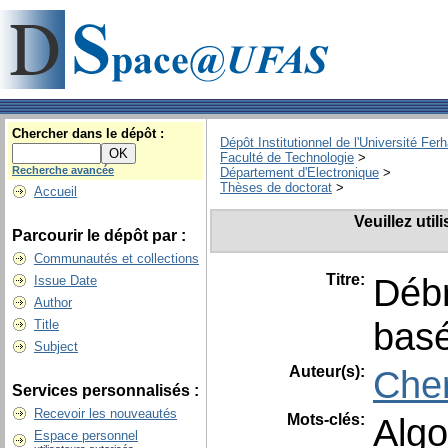
Chercher dans le dépôt :
Dépôt Institutionnel de l'Université Fer
Faculté de Technologie
>
Recherche avancée
Département d'Electronique
>
Thèses de doctorat
>
Accueil
Veuillez uti
Parcourir le dépôt par :
Communautés et collections
Titre:
Débr
Issue Date
Author
basé
Title
Subject
Auteur(s):
Cher
Services personnalisés :
Recevoir les nouveautés
Mots-clés:
Alg
Espace personnel