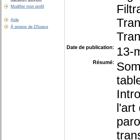
utilisateurs autorisés
Filt
Modifier mon profil
Tran
Aide
À propos de DSpace
Tran
Date de publication:
13-
Résumé:
Somm
tabl
Intr
l'ar
paro
tran