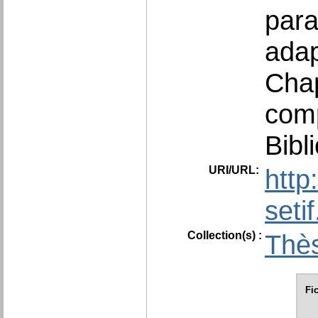
para
adap
Chap
comp
Bibl
URI/URL:
http
seti
Collection(s) :
Thès
Fi