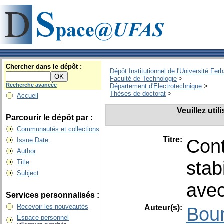
Chercher dans le dépôt :
Dépôt Institutionnel de l'Université Fer
Faculté de Technologie
>
Recherche avancée
Département d'Electrotechnique
>
Thèses de doctorat
>
Accueil
Veuillez uti
Parcourir le dépôt par :
Communautés et collections
Titre:
Cont
Issue Date
Author
stab
Title
Subject
avec
Services personnalisés :
Recevoir les nouveautés
Auteur(s):
Bour
Espace personnel