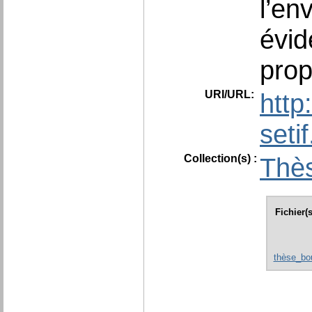
l’en
évid
pro
URI/URL:
http
seti
Collection(s) :
Thès
Fichier(
thèse_bo