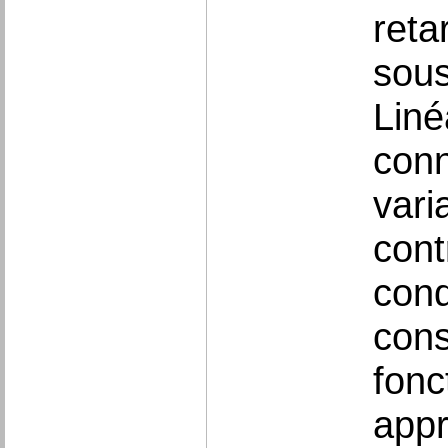
reta
sous
Liné
conn
vari
cont
cond
cons
fonc
appr