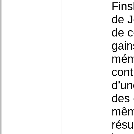
Fins
de J
de c
gain
mémo
cont
d’un
des 
même
résu