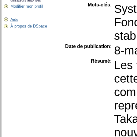
utilisateurs autorisés
Mots-clés:
Syst
Modifier mon profil
Fonc
Aide
À propos de DSpace
stab
Date de publication:
8-m
Résumé:
Les 
cett
com
repr
Taka
nouv