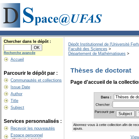
Chercher dans le dépôt :
Dépôt Institutionnel de l'Université Fer
Faculté des Sciences
>
Recherche avancée
Département de Mathématiques
>
Accueil
Thèses de doctorat
Parcourir le dépôt par :
Communautés et collections
Page d'accueil de la collecti
Issue Date
Author
Dans :
Title
Chercher :
Subject
Parcourir par
Services personnalisés :
Abonnez-vous à cette collection afin de rec
Recevoir les nouveautés
ajouts.
Espace personnel
View