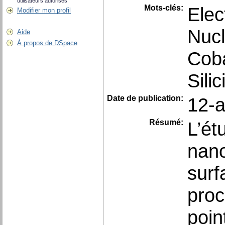
utilisateurs autorisés
Mots-clés:
Elec
Modifier mon profil
Nucl
Aide
À propos de DSpace
Coba
Sili
Date de publication:
12-a
Résumé:
L’ét
nano
surf
proc
poin