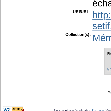
écha
URI/URL:
http
seti
Collection(s) :
Mém
Fi
Mé
To
Ce site utilise l'application
DSpace
, Ver