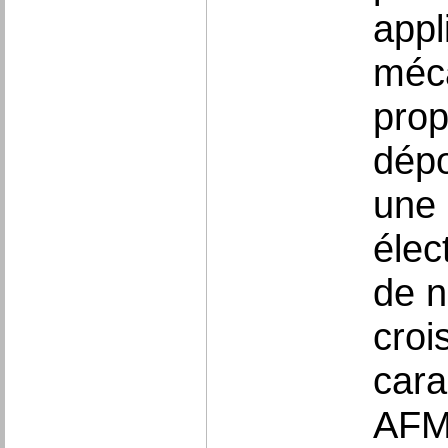
appl
méca
prop
dépo
une 
élec
de n
croi
cara
AFM