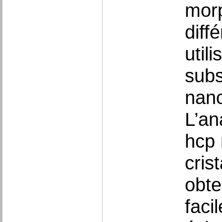
morp
diff
util
subs
nano
L’an
hcp 
cris
obte
faci