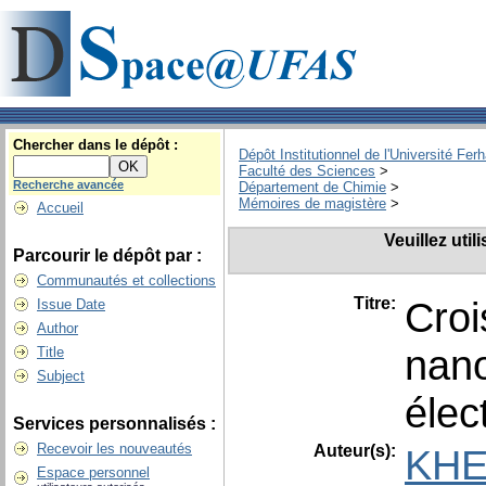
Chercher dans le dépôt :
Dépôt Institutionnel de l'Université Fer
Faculté des Sciences
>
Recherche avancée
Département de Chimie
>
Mémoires de magistère
>
Accueil
Veuillez uti
Parcourir le dépôt par :
Communautés et collections
Titre:
Croi
Issue Date
Author
nano
Title
Subject
élec
Services personnalisés :
Recevoir les nouveautés
Auteur(s):
KHE
Espace personnel