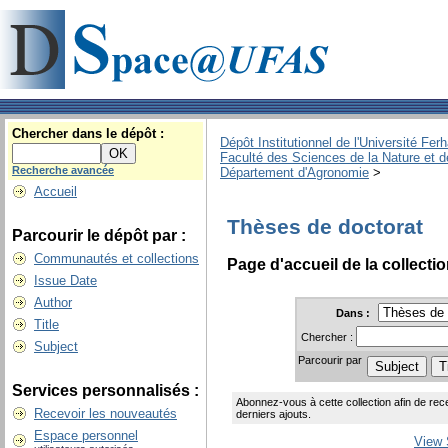
Chercher dans le dépôt :
Dépôt Institutionnel de l'Université Fer
Faculté des Sciences de la Nature et d
Recherche avancée
Département d'Agronomie
>
Accueil
Thèses de doctorat
Parcourir le dépôt par :
Communautés et collections
Page d'accueil de la collecti
Issue Date
Author
Dans :
Title
Chercher :
Subject
Parcourir par
Services personnalisés :
Abonnez-vous à cette collection afin de rec
Recevoir les nouveautés
derniers ajouts.
Espace personnel
View 