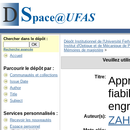
Chercher dans le dépôt :
Dépôt Institutionnel de l'Université Fer
Institut d'Optique et de Mécanique de P
Recherche avancée
Mémoires de magistère
>
Accueil
Veuillez uti
Parcourir le dépôt par :
Communautés et collections
Titre:
Appr
Issue Date
Author
fiab
Title
Subject
eng
Services personnalisés :
Auteur(s):
ZAH
Recevoir les nouveautés
Espace personnel