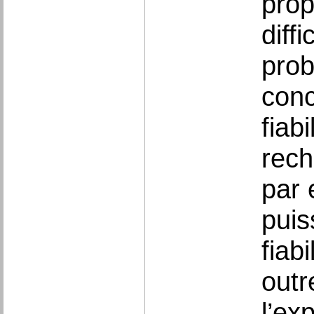
prop
diff
prob
conc
fiab
rech
par 
puis
fiabi
outr
l’ex