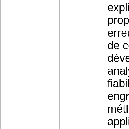
expl
prop
erre
de c
déve
anal
fiab
engr
méth
appl