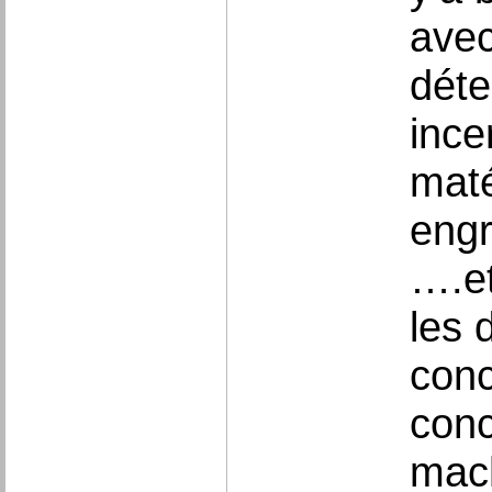
avec
déte
ince
maté
engr
….et
les 
conc
conc
mach