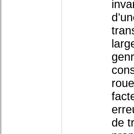
inva
d’un
tran
larg
genr
cons
roue
facte
erre
de t