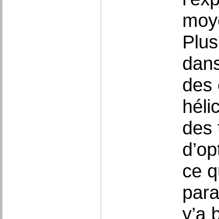
moye
Plus
dans
des 
héli
des 
d’op
ce q
para
y’a 