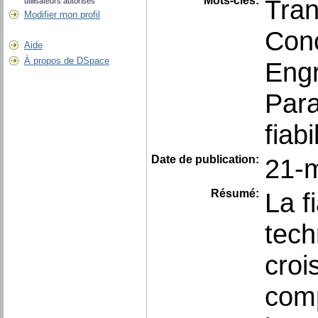
Mots-clés:
Tra
utilisateurs autorisés
Modifier mon profil
Conc
Aide
À propos de DSpace
Eng
Para
fiab
Date de publication:
21-
Résumé:
La f
tech
croi
comp