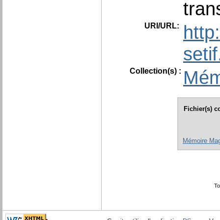
tran
URI/URL:
http
seti
Collection(s) :
Mém
Fichier(s) 
Mémoire Mag
To