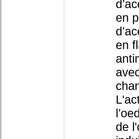
d’ac
en p
d’ac
en f
anti
avec
cham
L'ac
l’oe
de l