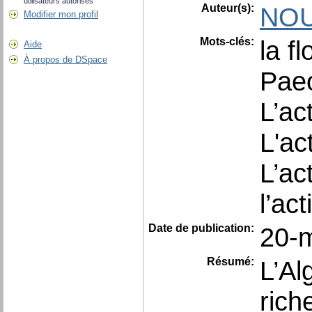
utilisateurs autorisés
Auteur(s):
NOU
Modifier mon profil
Mots-clés:
la fl
Aide
À propos de DSpace
Paeo
L’ac
L'ac
L’ac
l’ac
Date de publication:
20-
Résumé:
L’Al
rich