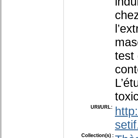
indu
chez
l’ex
masc
test
cont
L’ét
toxi
URI/URL:
http
seti
Collection(s) :