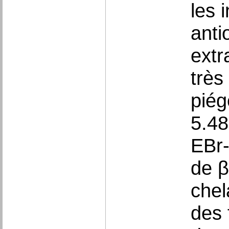
les 
anti
extra
très
piég
5.48
EBr-
de β
chel
des 