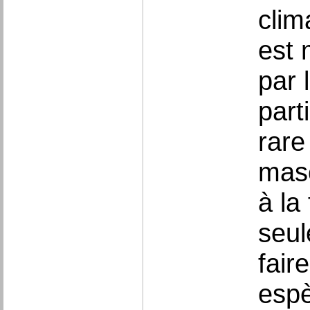
clim
est 
par 
part
rare
masc
à la
seul
fair
espè