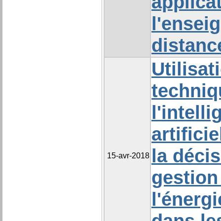
applica
l'ensei
distanc
Utilisat
techniq
l'intell
artifici
la déci
15-avr-2018
gestion
l'énergi
dans le