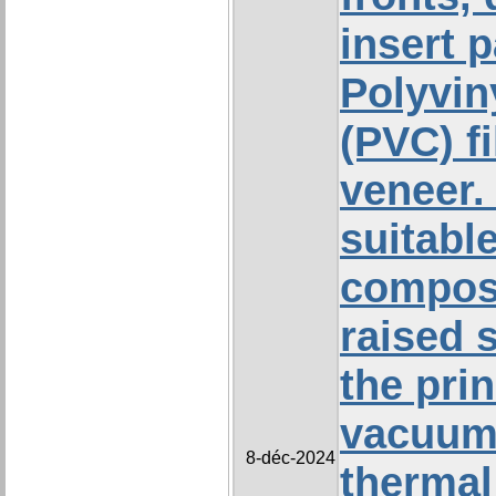
insert 
Polyvin
(PVC) f
veneer. 
suitabl
composi
raised 
the prin
vacuum 
8-déc-2024
thermal