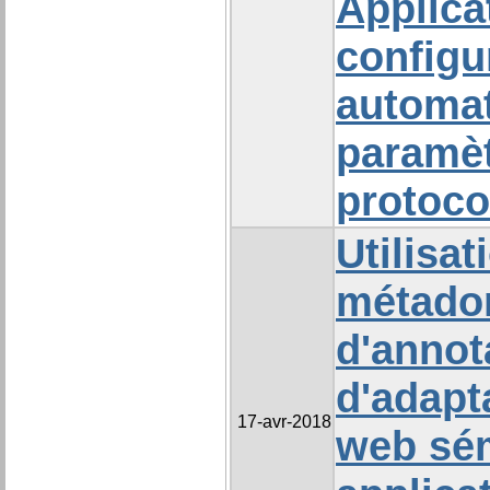
Applicat
configu
automat
paramè
protoco
Utilisat
métado
d'annot
d'adapt
17-avr-2018
web sém