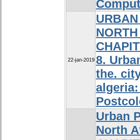
Comput
URBAN 
NORTH
CHAPITR
8. Urba
22-jan-2019
the. city
algeria:
Postcol
Urban P
North A