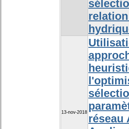
sélecti
relation
hydriqu
Utilisat
approc
heurist
l'optimi
sélecti
paramèt
13-nov-2018
réseau 