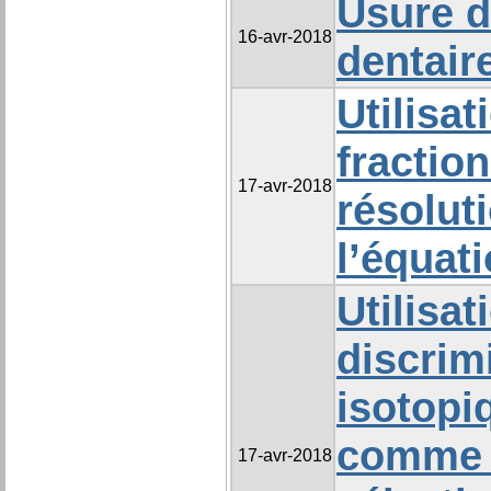
Usure d
16-avr-2018
dentair
Utilisat
fractio
17-avr-2018
résolut
l’équat
Utilisat
discrim
isotopi
comme c
17-avr-2018