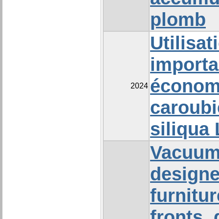
plomb
Utilisat
import
économ
2024
caroubi
siliqua 
Vacuum
designe
furnitur
fronts,