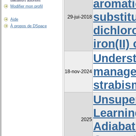
aromati
utilisateurs autorisés
Modifier mon profil
substit
29-jui-2018
Aide
À propos de DSpace
dichlor
iron(II
Unders
manage
18-nov-2024
strabis
Unsupe
Learnin
2025
Adiaba