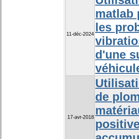
matlab 
les pro
11-déc-2024
vibrati
d'une s
véhicul
Utilisat
de plo
matéria
17-avr-2018
positiv
accumul