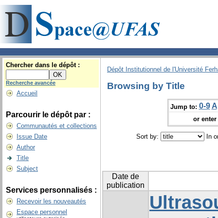
Chercher dans le dépôt :
Dépôt Institutionnel de l'Université Fer
Recherche avancée
Browsing by Title
Accueil
0-9
A
Jump to:
Parcourir le dépôt par :
or enter 
Communautés et collections
Issue Date
Sort by:
In o
Author
Title
Subject
Date de
publication
Services personnalisés :
Ultras
Recevoir les nouveautés
Espace personnel