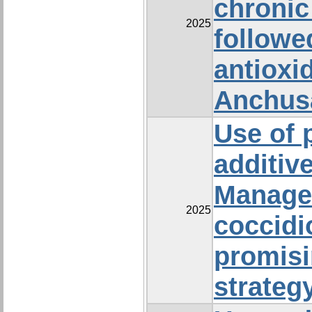
chronic
2025
followe
antioxi
Anchusa
Use of 
additive
Manage
2025
coccidio
promisi
strateg