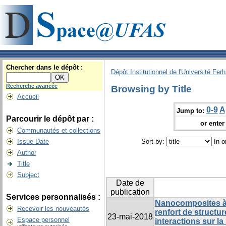
Chercher dans le dépôt :
Dépôt Institutionnel de l'Université Fer
Recherche avancée
Browsing by Title
Accueil
0-9
A
Jump to:
Parcourir le dépôt par :
or enter 
Communautés et collections
Issue Date
Sort by:
In o
Author
Title
Subject
Date de
publication
Services personnalisés :
Nanocomposites à
Recevoir les nouveautés
renfort de structu
23-mai-2018
Espace personnel
interactions sur la