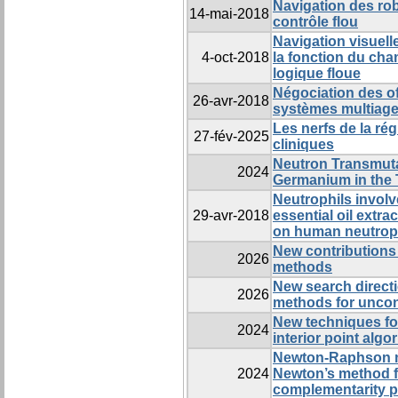
Navigation des r
14-mai-2018
contrôle flou
Navigation visuelle
4-oct-2018
la fonction du cham
logique floue
Négociation des of
26-avr-2018
systèmes multiage
Les nerfs de la ré
27-fév-2025
cliniques
Neutron Transmuta
2024
Germanium in the
Neutrophils invol
29-avr-2018
essential oil extra
on human neutrophi
New contributions 
2026
methods
New search directi
2026
methods for uncon
New techniques for
2024
interior point algo
Newton-Raphson m
2024
Newton’s method f
complementarity 