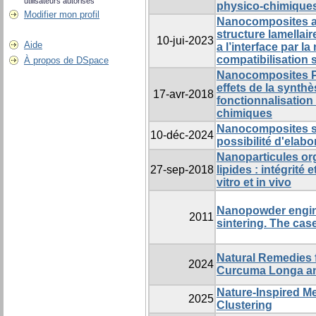
utilisateurs autorisés
physico-chimiques
Modifier mon profil
Nanocomposites a 
structure lamellair
10-jui-2023
Aide
a l’interface par la
compatibilisation 
À propos de DSpace
Nanocomposites P
effets de la synthè
17-avr-2018
fonctionnalisation
chimiques
Nanocomposites su
10-déc-2024
possibilité d'elabo
Nanoparticules or
27-sep-2018
lipides : intégrité 
vitro et in vivo
Nanopowder engine
2011
sintering. The cas
Natural Remedies 
2024
Curcuma Longa and
Nature-Inspired Me
2025
Clustering