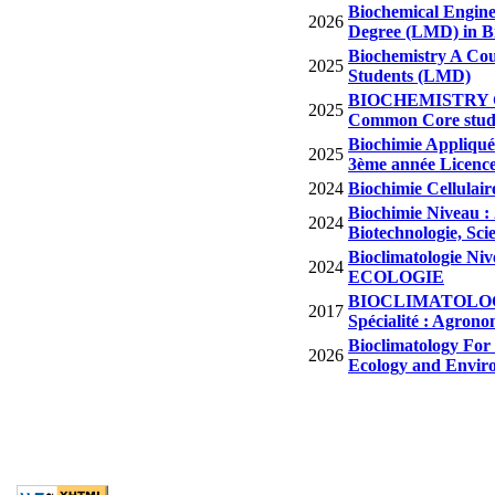
Biochemical Enginee
2026
Degree (LMD) in B
Biochemistry A Cour
2025
Students (LMD)
BIOCHEMISTRY Cou
2025
Common Core stud
Biochimie Appliquée
2025
3ème année Licence
2024
Biochimie Cellulair
Biochimie Niveau : 
2024
Biotechnologie, Sc
Bioclimatologie Ni
2024
ECOLOGIE
BIOCLIMATOLOGIE 
2017
Spécialité : Agrono
Bioclimatology For 
2026
Ecology and Envir