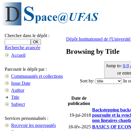
Chercher dans le dépôt :
Dépôt Institutionnel de l'Universi
Recherche avancée
Browsing by Title
Accueil
Jump to:
0-9
Parcourir le dépôt par :
or enter
Communautés et collections
Sort by:
In o
Issue Date
Author
Title
Date de
publication
Subject
Backstepping backst
19-jui-2018
poursuite et la syn
Services personnalisés :
non linéaires chaot
Recevoir les nouveautés
18-fév-2025
BASICS OF ECO