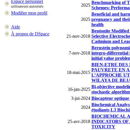
Espace personnel
Benchmarking of T
2025
utilisateurs autorisés
Schemes: Performan
Modifier mon profil
Beneficial and harm
2025
pregnancy and their
health
Aide
Bentonite Modified
À propos de DSpace
21-nov-2018
Selective Electroch
Cadmium and Lead 
Bernstein polynomia
7-nov-2018
integro-differentia
initial value proble
BIEN-ETRE DES
PAUVRETE EN A
18-mai-2015
L’APPROCHE UT
WILAYA DE BEJ
Bi-objective modeli
16-jan-2025
stochastic algorith
3-jui-2024
Biocapteur optique
Biochemical Analys
2024
étudiants L3 Bioch
BIOCHEMICAL 
25-avr-2018
INDICATORS OF
TOXICITY