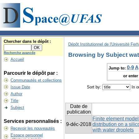
Chercher dans le dépôt :
Dépôt Institutionnel de l'Université Fer
Recherche avancée
Browsing by Subject wat
Accueil
0-9
A
Jump to:
Parcourir le dépôt par :
or enter 
Communautés et collections
Issue Date
Sort by:
In o
Author
Title
Date de
Subject
publication
Finite element modelli
Services personnalisés :
9-déc-2018
distribution on a sil
Recevoir les nouveautés
with water droplets
Espace personnel