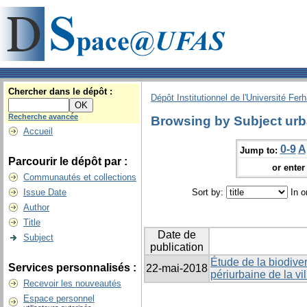
Chercher dans le dépôt :
Dépôt Institutionnel de l'Université Fer
Recherche avancée
Browsing by Subject urb
Accueil
0-9
A
Jump to:
Parcourir le dépôt par :
or enter 
Communautés et collections
Issue Date
Sort by:
In o
Author
Title
Date de
Subject
publication
Étude de la biodiver
Services personnalisés :
22-mai-2018
périurbaine de la vil
Recevoir les nouveautés
Espace personnel