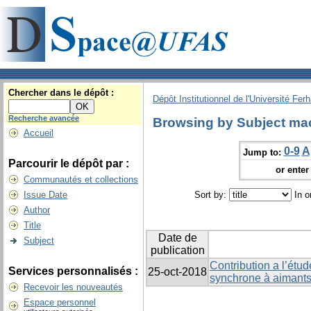
Chercher dans le dépôt :
Dépôt Institutionnel de l'Université Fer
Recherche avancée
Browsing by Subject mac
Accueil
0-9
A
Jump to:
Parcourir le dépôt par :
or enter 
Communautés et collections
Issue Date
Sort by:
In o
Author
Title
Date de
Subject
publication
Contribution a l’ét
Services personnalisés :
25-oct-2018
synchrone à aimant
Recevoir les nouveautés
Espace personnel