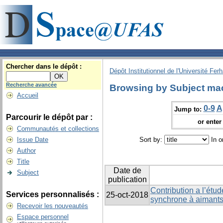
Chercher dans le dépôt :
Dépôt Institutionnel de l'Université Fer
Recherche avancée
Browsing by Subject mac
Accueil
0-9
A
Jump to:
Parcourir le dépôt par :
or enter 
Communautés et collections
Issue Date
Sort by:
In o
Author
Title
Date de
Subject
publication
Contribution a l’ét
Services personnalisés :
25-oct-2018
synchrone à aimant
Recevoir les nouveautés
Espace personnel