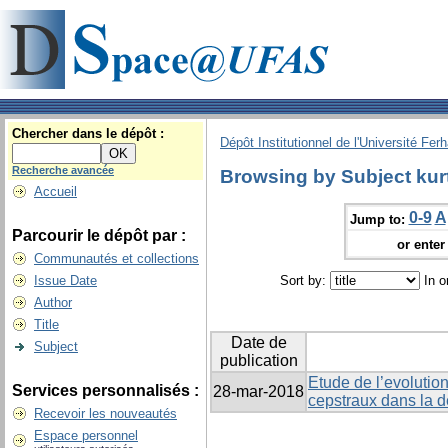
Chercher dans le dépôt :
Dépôt Institutionnel de l'Université Fer
Recherche avancée
Browsing by Subject kurt
Accueil
0-9
A
Jump to:
Parcourir le dépôt par :
or enter 
Communautés et collections
Issue Date
Sort by:
In o
Author
Title
Date de
Subject
publication
Etude de l’evolution
Services personnalisés :
28-mar-2018
cepstraux dans la 
Recevoir les nouveautés
Espace personnel