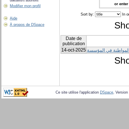
utilisateurs autorisés
or enter 
Modifier mon profil
Sort by:
In o
Aide
Sho
À propos de DSpace
Date de
publication
14-oct-2025
لمواطنة في المؤسسة
Sho
Ce site utilise l'application
DSpace
, Version