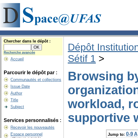
Chercher dans le dépôt :
Dépôt Institutio
Recherche avancée
Sétif 1
>
Accueil
Browsing by
Parcourir le dépôt par :
Communautés et collections
organization
Issue Date
Author
workload, ro
Title
Subject
supportive 
Services personnalisés :
Recevoir les nouveautés
0-9
A
Espace personnel
Jump to: