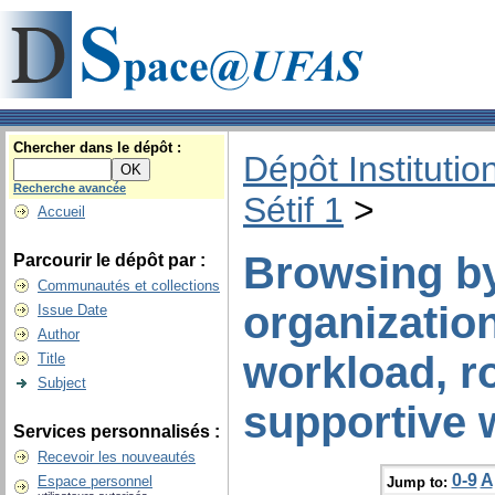
Chercher dans le dépôt :
Dépôt Institutio
Recherche avancée
Sétif 1
>
Accueil
Browsing by
Parcourir le dépôt par :
Communautés et collections
organization
Issue Date
Author
workload, ro
Title
Subject
supportive 
Services personnalisés :
Recevoir les nouveautés
0-9
A
Espace personnel
Jump to: