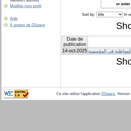
utilisateurs autorisés
or enter 
Modifier mon profil
Sort by:
In o
Aide
Sho
À propos de DSpace
Date de
publication
14-oct-2025
لمواطنة في المؤسسة
Sho
Ce site utilise l'application
DSpace
, Version