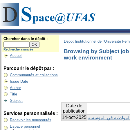
Chercher dans le dépôt :
Dépôt Institutionnel de l'Université Fer
Recherche avancée
Browsing by Subject job s
Accueil
work environment
Parcourir le dépôt par :
Communautés et collections
Issue Date
Author
Title
Subject
Date de
publication
Services personnalisés :
14-oct-2025
لمواطنة في المؤسسة
Recevoir les nouveautés
Espace personnel