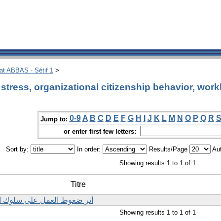
hat ABBAS - Sétif 1
>
tress, organizational citizenship behavior, worklo
0-9
A
B
C
D
E
F
G
H
I
J
K
L
M
N
O
P
Q
R
Jump to:
or enter first few letters:
Sort by:
In order:
Results/Page
Aut
Showing results 1 to 1 of 1
Titre
أثر ضغوط العمل على سلوك ا
Showing results 1 to 1 of 1