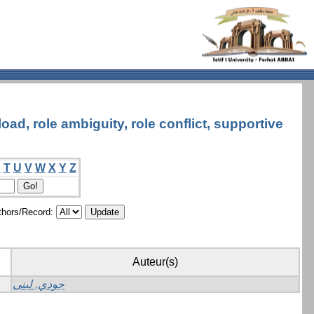
ad, role ambiguity, role conflict, supportive
S
T
U
V
W
X
Y
Z
hors/Record:
Auteur(s)
جودي, لبنى