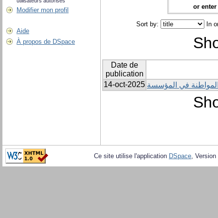
utilisateurs autorisés
or enter 
Modifier mon profil
Sort by:
In o
Aide
Sho
À propos de DSpace
Date de
publication
14-oct-2025
لمواطنة في المؤسسة
Sho
Ce site utilise l'application
DSpace
, Version