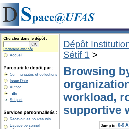
Chercher dans le dépôt :
Dépôt Institutio
Recherche avancée
Sétif 1
>
Accueil
Browsing by
Parcourir le dépôt par :
Communautés et collections
organization
Issue Date
Author
workload, ro
Title
Subject
supportive 
Services personnalisés :
Recevoir les nouveautés
0-9
A
Espace personnel
Jump to: