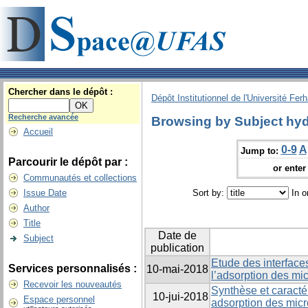
Chercher dans le dépôt :
Dépôt Institutionnel de l'Université Fer
Recherche avancée
Browsing by Subject hyd
Accueil
0-9
A
Jump to:
Parcourir le dépôt par :
or enter 
Communautés et collections
Issue Date
Sort by:
In o
Author
Title
Date de
Subject
publication
Etude des interfaces
Services personnalisés :
10-mai-2018
l’adsorption des mi
Recevoir les nouveautés
Synthèse et caractér
10-jui-2018
Espace personnel
adsorption des micr