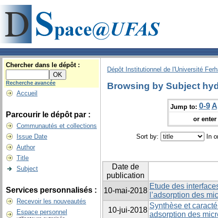
Chercher dans le dépôt :
Dépôt Institutionnel de l'Université Fer
Recherche avancée
Browsing by Subject hyd
Accueil
0-9
A
Jump to:
Parcourir le dépôt par :
or enter 
Communautés et collections
Issue Date
Sort by:
In o
Author
Title
Date de
Subject
publication
Etude des interfaces
Services personnalisés :
10-mai-2018
l’adsorption des mi
Recevoir les nouveautés
Synthèse et caractér
10-jui-2018
Espace personnel
adsorption des micr