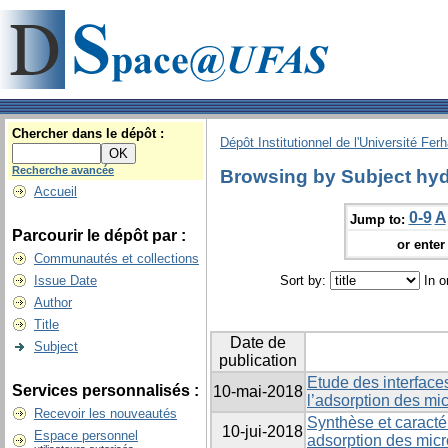
Chercher dans le dépôt :
Dépôt Institutionnel de l'Université Fer
Recherche avancée
Browsing by Subject hyd
Accueil
0-9
A
Jump to:
Parcourir le dépôt par :
or enter 
Communautés et collections
Issue Date
Sort by:
In o
Author
Title
Date de
Subject
publication
Etude des interfaces
Services personnalisés :
10-mai-2018
l’adsorption des mi
Recevoir les nouveautés
Synthèse et caractér
10-jui-2018
Espace personnel
adsorption des micr