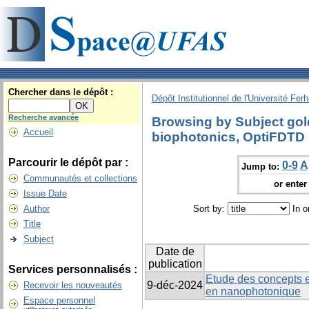
Chercher dans le dépôt :
Dépôt Institutionnel de l'Université Fer
Recherche avancée
Browsing by Subject gol
Accueil
biophotonics, OptiFDTD
Parcourir le dépôt par :
0-9
A
Jump to:
Communautés et collections
or enter 
Issue Date
Author
Sort by:
In o
Title
Subject
Date de
publication
Services personnalisés :
Etude des concepts e
9-déc-2024
Recevoir les nouveautés
en nanophotonique
Espace personnel