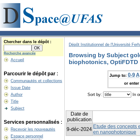
Chercher dans le dépôt :
Dépôt Institutionnel de l'Université Fer
Recherche avancée
Browsing by Subject gol
Accueil
biophotonics, OptiFDTD
Parcourir le dépôt par :
0-9
A
Jump to:
Communautés et collections
or enter 
Issue Date
Author
Sort by:
In o
Title
Subject
Date de
publication
Services personnalisés :
Etude des concepts e
9-déc-2024
Recevoir les nouveautés
en nanophotonique
Espace personnel