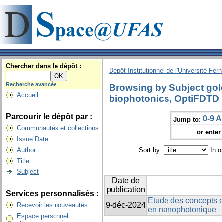
Chercher dans le dépôt :
Dépôt Institutionnel de l'Université Fer
Recherche avancée
Browsing by Subject gol
Accueil
biophotonics, OptiFDTD
Parcourir le dépôt par :
0-9
A
Jump to:
Communautés et collections
or enter 
Issue Date
Author
Sort by:
In o
Title
Subject
Date de
publication
Services personnalisés :
Etude des concepts e
9-déc-2024
Recevoir les nouveautés
en nanophotonique
Espace personnel