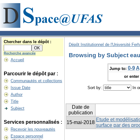
Chercher dans le dépôt :
Dépôt Institutionnel de l'Université Fer
Recherche avancée
Browsing by Subject ea
Accueil
0-9
A
Jump to:
Parcourir le dépôt par :
or enter 
Communautés et collections
Issue Date
Sort by:
In o
Author
Title
Date de
Subject
publication
Etude et modélisati
Services personnalisés :
15-mai-2018
surface par des pr
Recevoir les nouveautés
Espace personnel