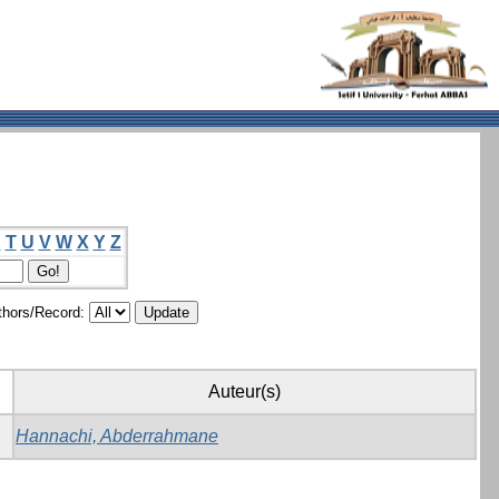
S
T
U
V
W
X
Y
Z
hors/Record:
Auteur(s)
Hannachi, Abderrahmane