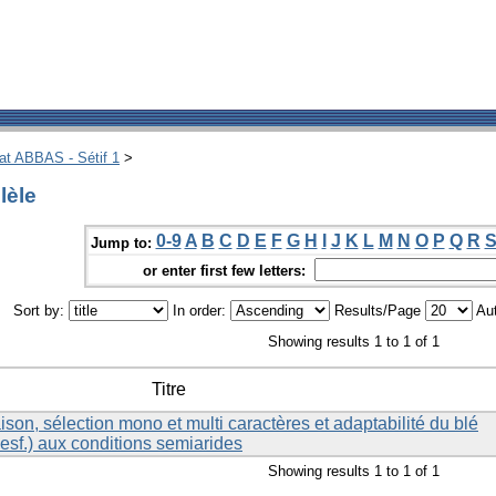
hat ABBAS - Sétif 1
>
lèle
0-9
A
B
C
D
E
F
G
H
I
J
K
L
M
N
O
P
Q
R
Jump to:
or enter first few letters:
Sort by:
In order:
Results/Page
Aut
Showing results 1 to 1 of 1
Titre
ison, sélection mono et multi caractères et adaptabilité du blé
esf.) aux conditions semiarides
Showing results 1 to 1 of 1