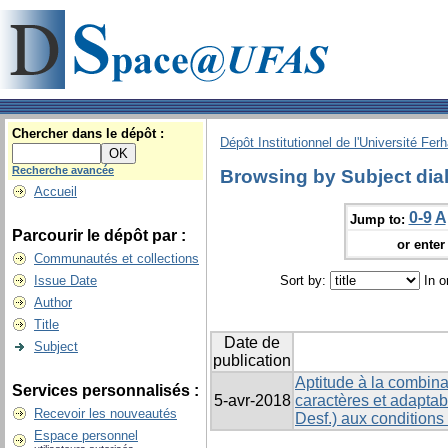
Chercher dans le dépôt :
Dépôt Institutionnel de l'Université Fer
Recherche avancée
Browsing by Subject dial
Accueil
0-9
A
Jump to:
Parcourir le dépôt par :
or enter 
Communautés et collections
Issue Date
Sort by:
In o
Author
Title
Date de
Subject
publication
Aptitude à la combina
Services personnalisés :
5-avr-2018
caractères et adaptabi
Recevoir les nouveautés
Desf.) aux conditions
Espace personnel