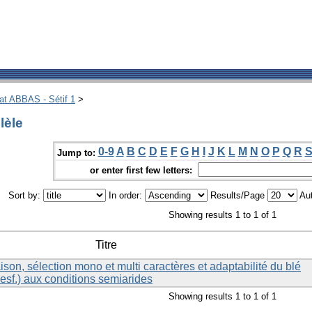
hat ABBAS - Sétif 1
>
lèle
0-9
A
B
C
D
E
F
G
H
I
J
K
L
M
N
O
P
Q
R
Jump to:
or enter first few letters:
Sort by:
In order:
Results/Page
Aut
Showing results 1 to 1 of 1
Titre
ison, sélection mono et multi caractères et adaptabilité du blé
esf.) aux conditions semiarides
Showing results 1 to 1 of 1