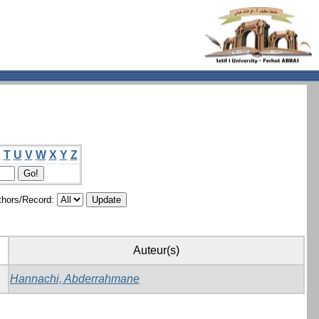
S
T
U
V
W
X
Y
Z
hors/Record:
Auteur(s)
Hannachi, Abderrahmane