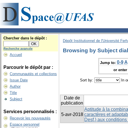
Chercher dans le dépôt :
Dépôt Institutionnel de l'Université Fer
Recherche avancée
Browsing by Subject dial
Accueil
0-9
A
Jump to:
Parcourir le dépôt par :
or enter 
Communautés et collections
Issue Date
Sort by:
In o
Author
Title
Date de
Subject
publication
Aptitude à la combina
Services personnalisés :
5-avr-2018
caractères et adaptabi
Recevoir les nouveautés
Desf.) aux conditions
Espace personnel