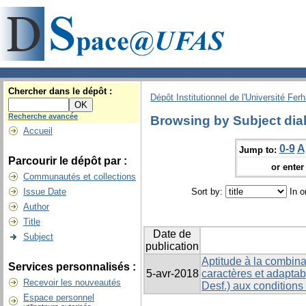
Chercher dans le dépôt :
Dépôt Institutionnel de l'Université Fer
Recherche avancée
Browsing by Subject dial
Accueil
0-9
A
Jump to:
Parcourir le dépôt par :
or enter 
Communautés et collections
Issue Date
Sort by:
In o
Author
Title
Date de
Subject
publication
Aptitude à la combina
Services personnalisés :
5-avr-2018
caractères et adaptabi
Recevoir les nouveautés
Desf.) aux conditions
Espace personnel