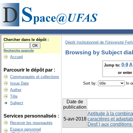
Chercher dans le dépôt :
Dépôt Institutionnel de l'Université Fer
Recherche avancée
Browsing by Subject dial
Accueil
0-9
A
Jump to:
Parcourir le dépôt par :
or enter 
Communautés et collections
Issue Date
Sort by:
In o
Author
Title
Date de
Subject
publication
Aptitude à la combina
Services personnalisés :
5-avr-2018
caractères et adaptabi
Recevoir les nouveautés
Desf.) aux conditions
Espace personnel