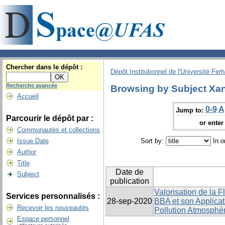
Chercher dans le dépôt :
Dépôt Institutionnel de l'Université Fer
Recherche avancée
Browsing by Subject Xant
Accueil
0-9
A
Jump to:
Parcourir le dépôt par :
or enter 
Communautés et collections
Issue Date
Sort by:
In o
Author
Title
Date de
Subject
publication
Valorisation de la 
Services personnalisés :
28-sep-2020
BBA et son Applicat
Recevoir les nouveautés
Pollution Atmosphé
Espace personnel