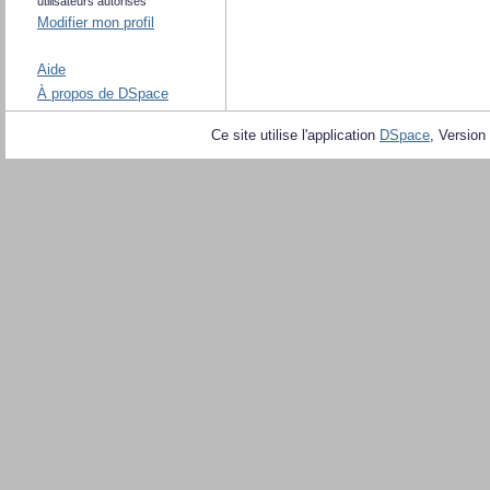
utilisateurs autorisés
Modifier mon profil
Aide
À propos de DSpace
Ce site utilise l'application
DSpace
, Version