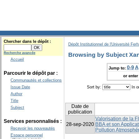
Chercher dans le dépôt :
Dépôt Institutionnel de l'Université Fer
Recherche avancée
Browsing by Subject Xant
Accueil
0-9
A
Jump to:
Parcourir le dépôt par :
or enter 
Communautés et collections
Issue Date
Sort by:
In o
Author
Title
Date de
Subject
publication
Valorisation de la 
Services personnalisés :
28-sep-2020
BBA et son Applicat
Recevoir les nouveautés
Pollution Atmosphé
Espace personnel