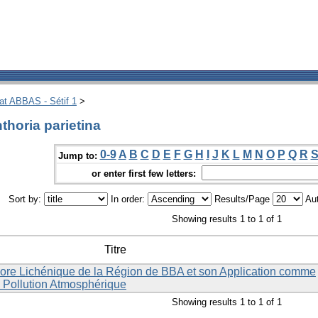
hat ABBAS - Sétif 1
>
horia parietina
0-9
A
B
C
D
E
F
G
H
I
J
K
L
M
N
O
P
Q
R
Jump to:
or enter first few letters:
Sort by:
In order:
Results/Page
Aut
Showing results 1 to 1 of 1
Titre
Flore Lichénique de la Région de BBA et son Application comme
la Pollution Atmosphérique
Showing results 1 to 1 of 1