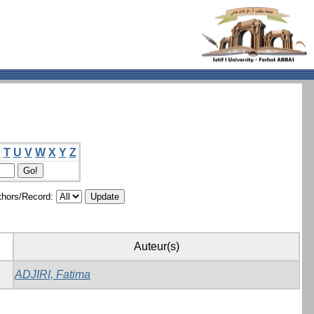
S
T
U
V
W
X
Y
Z
hors/Record:
Auteur(s)
ADJIRI, Fatima