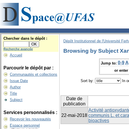
Chercher dans le dépôt :
Dépôt Institutionnel de l'Université Fer
Recherche avancée
Browsing by Subject Xa
Accueil
0-9
A
Jump to:
Parcourir le dépôt par :
or enter 
Communautés et collections
Issue Date
Sort by:
In o
Author
Title
Date de
Subject
publication
Activité antioxydan
Services personnalisés :
22-mai-2018
communis L. et cara
Recevoir les nouveautés
bioactives
Espace personnel